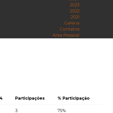
2023
2022
2021
Galeria
Contatos
Area Pessoal
 4
Participações
% Participação
3
75%