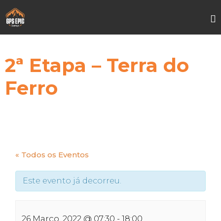
S
t
2ª Etapa – Terra do
c
Ferro
« Todos os Eventos
Este evento já decorreu.
26 Março, 2022 @ 07:30
-
18:00