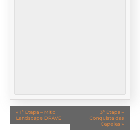
«
1ª Etapa – Mitic
3ª Etapa –
Landscape DRAVE
Conquista das
Capelas
»